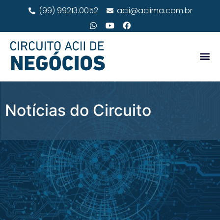
(99) 99213.0052
acii@aciima.com.br
Notícias do Circuito